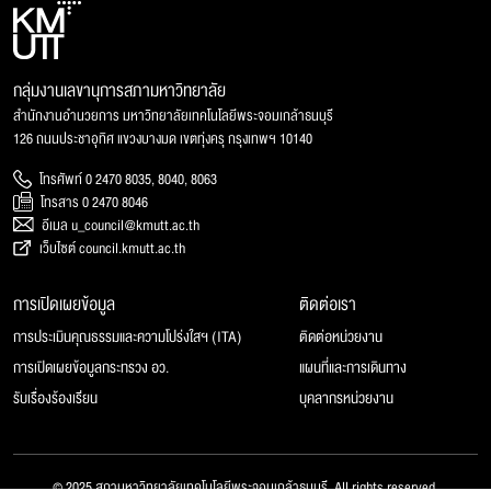
กลุ่มงานเลขานุการสภามหาวิทยาลัย
สำนักงานอำนวยการ มหาวิทยาลัยเทคโนโลยีพระจอมเกล้าธนบุรี
126 ถนนประชาอุทิศ แขวงบางมด เขตทุ่งครุ กรุงเทพฯ 10140
โทรศัพท์ 0 2470 8035, 8040, 8063
โทรสาร 0 2470 8046
อีเมล u_council@kmutt.ac.th
เว็บไซต์ council.kmutt.ac.th
การเปิดเผยข้อมูล
ติดต่อเรา
การประเมินคุณธรรมและความโปร่งใสฯ (ITA)
ติดต่อหน่วยงาน
การเปิดเผยข้อมูลกระทรวง อว.
แผนที่และการเดินทาง
รับเรื่องร้องเรียน
บุคลากรหน่วยงาน
© 2025 สภามหาวิทยาลัยเทคโนโลยีพระจอมเกล้าธนบุรี, All rights reserved.