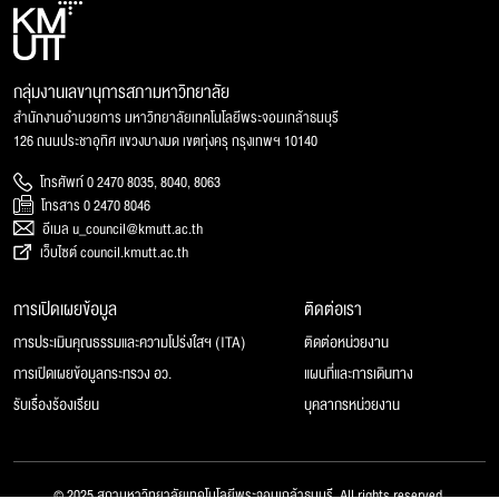
กลุ่มงานเลขานุการสภามหาวิทยาลัย
สำนักงานอำนวยการ มหาวิทยาลัยเทคโนโลยีพระจอมเกล้าธนบุรี
126 ถนนประชาอุทิศ แขวงบางมด เขตทุ่งครุ กรุงเทพฯ 10140
โทรศัพท์ 0 2470 8035, 8040, 8063
โทรสาร 0 2470 8046
อีเมล u_council@kmutt.ac.th
เว็บไซต์ council.kmutt.ac.th
การเปิดเผยข้อมูล
ติดต่อเรา
การประเมินคุณธรรมและความโปร่งใสฯ (ITA)
ติดต่อหน่วยงาน
การเปิดเผยข้อมูลกระทรวง อว.
แผนที่และการเดินทาง
รับเรื่องร้องเรียน
บุคลากรหน่วยงาน
© 2025 สภามหาวิทยาลัยเทคโนโลยีพระจอมเกล้าธนบุรี, All rights reserved.