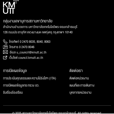
กลุ่มงานเลขานุการสภามหาวิทยาลัย
สำนักงานอำนวยการ มหาวิทยาลัยเทคโนโลยีพระจอมเกล้าธนบุรี
126 ถนนประชาอุทิศ แขวงบางมด เขตทุ่งครุ กรุงเทพฯ 10140
โทรศัพท์ 0 2470 8035, 8040, 8063
โทรสาร 0 2470 8046
อีเมล u_council@kmutt.ac.th
เว็บไซต์ council.kmutt.ac.th
การเปิดเผยข้อมูล
ติดต่อเรา
การประเมินคุณธรรมและความโปร่งใสฯ (ITA)
ติดต่อหน่วยงาน
การเปิดเผยข้อมูลกระทรวง อว.
แผนที่และการเดินทาง
รับเรื่องร้องเรียน
บุคลากรหน่วยงาน
© 2025 สภามหาวิทยาลัยเทคโนโลยีพระจอมเกล้าธนบุรี, All rights reserved.