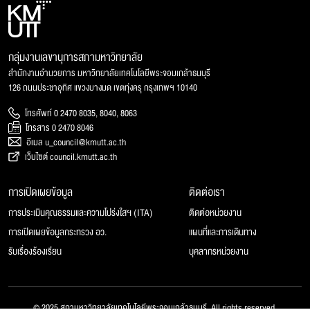
กลุ่มงานเลขานุการสภามหาวิทยาลัย
สำนักงานอำนวยการ มหาวิทยาลัยเทคโนโลยีพระจอมเกล้าธนบุรี
126 ถนนประชาอุทิศ แขวงบางมด เขตทุ่งครุ กรุงเทพฯ 10140
โทรศัพท์ 0 2470 8035, 8040, 8063
โทรสาร 0 2470 8046
อีเมล u_council@kmutt.ac.th
เว็บไซต์ council.kmutt.ac.th
การเปิดเผยข้อมูล
ติดต่อเรา
การประเมินคุณธรรมและความโปร่งใสฯ (ITA)
ติดต่อหน่วยงาน
การเปิดเผยข้อมูลกระทรวง อว.
แผนที่และการเดินทาง
รับเรื่องร้องเรียน
บุคลากรหน่วยงาน
© 2025 สภามหาวิทยาลัยเทคโนโลยีพระจอมเกล้าธนบุรี, All rights reserved.