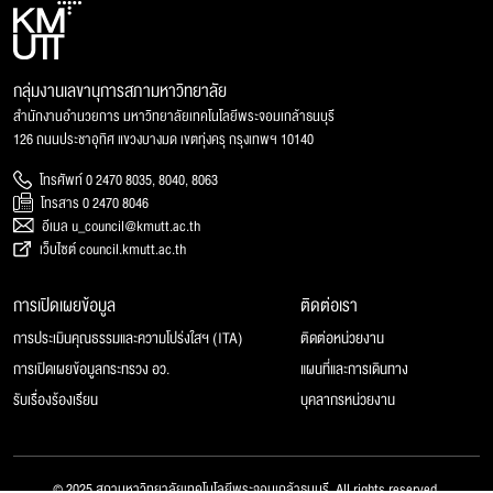
กลุ่มงานเลขานุการสภามหาวิทยาลัย
สำนักงานอำนวยการ มหาวิทยาลัยเทคโนโลยีพระจอมเกล้าธนบุรี
126 ถนนประชาอุทิศ แขวงบางมด เขตทุ่งครุ กรุงเทพฯ 10140
โทรศัพท์ 0 2470 8035, 8040, 8063
โทรสาร 0 2470 8046
อีเมล u_council@kmutt.ac.th
เว็บไซต์ council.kmutt.ac.th
การเปิดเผยข้อมูล
ติดต่อเรา
การประเมินคุณธรรมและความโปร่งใสฯ (ITA)
ติดต่อหน่วยงาน
การเปิดเผยข้อมูลกระทรวง อว.
แผนที่และการเดินทาง
รับเรื่องร้องเรียน
บุคลากรหน่วยงาน
© 2025 สภามหาวิทยาลัยเทคโนโลยีพระจอมเกล้าธนบุรี, All rights reserved.