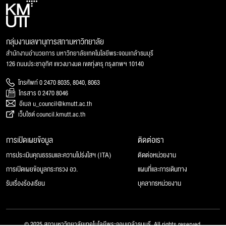
กลุ่มงานเลขานุการสภามหาวิทยาลัย
สำนักงานอำนวยการ มหาวิทยาลัยเทคโนโลยีพระจอมเกล้าธนบุรี
126 ถนนประชาอุทิศ แขวงบางมด เขตทุ่งครุ กรุงเทพฯ 10140
โทรศัพท์ 0 2470 8035, 8040, 8063
โทรสาร 0 2470 8046
อีเมล u_council@kmutt.ac.th
เว็บไซต์ council.kmutt.ac.th
การเปิดเผยข้อมูล
ติดต่อเรา
การประเมินคุณธรรมและความโปร่งใสฯ (ITA)
ติดต่อหน่วยงาน
การเปิดเผยข้อมูลกระทรวง อว.
แผนที่และการเดินทาง
รับเรื่องร้องเรียน
บุคลากรหน่วยงาน
© 2025 สภามหาวิทยาลัยเทคโนโลยีพระจอมเกล้าธนบุรี, All rights reserved.