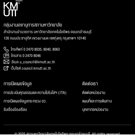
กลุ่มงานเลขานุการสภามหาวิทยาลัย
สำนักงานอำนวยการ มหาวิทยาลัยเทคโนโลยีพระจอมเกล้าธนบุรี
126 ถนนประชาอุทิศ แขวงบางมด เขตทุ่งครุ กรุงเทพฯ 10140
โทรศัพท์ 0 2470 8035, 8040, 8063
โทรสาร 0 2470 8046
อีเมล u_council@kmutt.ac.th
เว็บไซต์ council.kmutt.ac.th
การเปิดเผยข้อมูล
ติดต่อเรา
การประเมินคุณธรรมและความโปร่งใสฯ (ITA)
ติดต่อหน่วยงาน
การเปิดเผยข้อมูลกระทรวง อว.
แผนที่และการเดินทาง
รับเรื่องร้องเรียน
บุคลากรหน่วยงาน
© 2025 สภามหาวิทยาลัยเทคโนโลยีพระจอมเกล้าธนบุรี, All rights reserved.