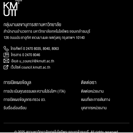
กลุ่มงานเลขานุการสภามหาวิทยาลัย
สำนักงานอำนวยการ มหาวิทยาลัยเทคโนโลยีพระจอมเกล้าธนบุรี
126 ถนนประชาอุทิศ แขวงบางมด เขตทุ่งครุ กรุงเทพฯ 10140
โทรศัพท์ 0 2470 8035, 8040, 8063
โทรสาร 0 2470 8046
อีเมล u_council@kmutt.ac.th
เว็บไซต์ council.kmutt.ac.th
การเปิดเผยข้อมูล
ติดต่อเรา
การประเมินคุณธรรมและความโปร่งใสฯ (ITA)
ติดต่อหน่วยงาน
การเปิดเผยข้อมูลกระทรวง อว.
แผนที่และการเดินทาง
รับเรื่องร้องเรียน
บุคลากรหน่วยงาน
© 2025 สภามหาวิทยาลัยเทคโนโลยีพระจอมเกล้าธนบุรี, All rights reserved.