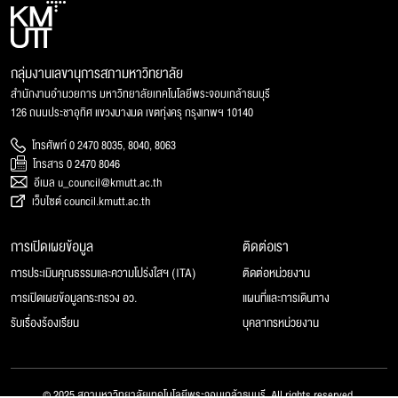
กลุ่มงานเลขานุการสภามหาวิทยาลัย
สำนักงานอำนวยการ มหาวิทยาลัยเทคโนโลยีพระจอมเกล้าธนบุรี
126 ถนนประชาอุทิศ แขวงบางมด เขตทุ่งครุ กรุงเทพฯ 10140
โทรศัพท์ 0 2470 8035, 8040, 8063
โทรสาร 0 2470 8046
อีเมล u_council@kmutt.ac.th
เว็บไซต์ council.kmutt.ac.th
การเปิดเผยข้อมูล
ติดต่อเรา
การประเมินคุณธรรมและความโปร่งใสฯ (ITA)
ติดต่อหน่วยงาน
การเปิดเผยข้อมูลกระทรวง อว.
แผนที่และการเดินทาง
รับเรื่องร้องเรียน
บุคลากรหน่วยงาน
© 2025 สภามหาวิทยาลัยเทคโนโลยีพระจอมเกล้าธนบุรี, All rights reserved.