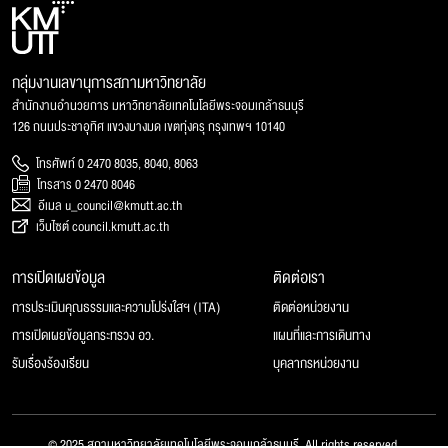
กลุ่มงานเลขานุการสภามหาวิทยาลัย
สำนักงานอำนวยการ มหาวิทยาลัยเทคโนโลยีพระจอมเกล้าธนบุรี
126 ถนนประชาอุทิศ แขวงบางมด เขตทุ่งครุ กรุงเทพฯ 10140
โทรศัพท์ 0 2470 8035, 8040, 8063
โทรสาร 0 2470 8046
อีเมล u_council@kmutt.ac.th
เว็บไซต์ council.kmutt.ac.th
การเปิดเผยข้อมูล
ติดต่อเรา
การประเมินคุณธรรมและความโปร่งใสฯ (ITA)
ติดต่อหน่วยงาน
การเปิดเผยข้อมูลกระทรวง อว.
แผนที่และการเดินทาง
รับเรื่องร้องเรียน
บุคลากรหน่วยงาน
© 2025 สภามหาวิทยาลัยเทคโนโลยีพระจอมเกล้าธนบุรี, All rights reserved.