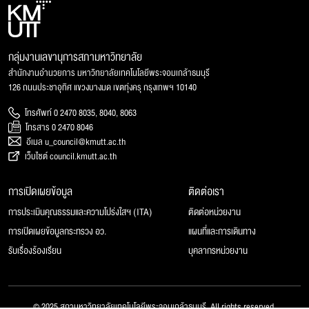
กลุ่มงานเลขานุการสภามหาวิทยาลัย
สำนักงานอำนวยการ มหาวิทยาลัยเทคโนโลยีพระจอมเกล้าธนบุรี
126 ถนนประชาอุทิศ แขวงบางมด เขตทุ่งครุ กรุงเทพฯ 10140
โทรศัพท์ 0 2470 8035, 8040, 8063
โทรสาร 0 2470 8046
อีเมล u_council@kmutt.ac.th
เว็บไซต์ council.kmutt.ac.th
การเปิดเผยข้อมูล
ติดต่อเรา
การประเมินคุณธรรมและความโปร่งใสฯ (ITA)
ติดต่อหน่วยงาน
การเปิดเผยข้อมูลกระทรวง อว.
แผนที่และการเดินทาง
รับเรื่องร้องเรียน
บุคลากรหน่วยงาน
© 2025 สภามหาวิทยาลัยเทคโนโลยีพระจอมเกล้าธนบุรี, All rights reserved.