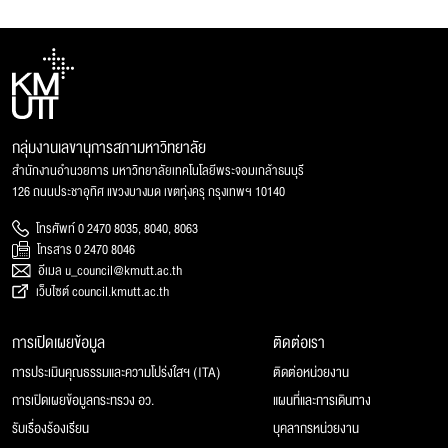
กลุ่มงานเลขานุการสภามหาวิทยาลัย
สำนักงานอำนวยการ มหาวิทยาลัยเทคโนโลยีพระจอมเกล้าธนบุรี
126 ถนนประชาอุทิศ แขวงบางมด เขตทุ่งครุ กรุงเทพฯ 10140
โทรศัพท์ 0 2470 8035, 8040, 8063
โทรสาร 0 2470 8046
อีเมล u_council@kmutt.ac.th
เว็บไซต์ council.kmutt.ac.th
การเปิดเผยข้อมูล
ติดต่อเรา
การประเมินคุณธรรมและความโปร่งใสฯ (ITA)
ติดต่อหน่วยงาน
การเปิดเผยข้อมูลกระทรวง อว.
แผนที่และการเดินทาง
รับเรื่องร้องเรียน
บุคลากรหน่วยงาน