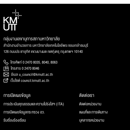
กลุ่มงานเลขานุการสภามหาวิทยาลัย
สำนักงานอำนวยการ มหาวิทยาลัยเทคโนโลยีพระจอมเกล้าธนบุรี
126 ถนนประชาอุทิศ แขวงบางมด เขตทุ่งครุ กรุงเทพฯ 10140
โทรศัพท์ 0 2470 8035, 8040, 8063
โทรสาร 0 2470 8046
อีเมล u_council@kmutt.ac.th
เว็บไซต์ council.kmutt.ac.th
การเปิดเผยข้อมูล
ติดต่อเรา
การประเมินคุณธรรมและความโปร่งใสฯ (ITA)
ติดต่อหน่วยงาน
การเปิดเผยข้อมูลกระทรวง อว.
แผนที่และการเดินทาง
รับเรื่องร้องเรียน
บุคลากรหน่วยงาน