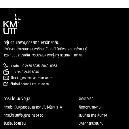
กลุ่มงานเลขานุการสภามหาวิทยาลัย
สำนักงานอำนวยการ มหาวิทยาลัยเทคโนโลยีพระจอมเกล้าธนบุรี
126 ถนนประชาอุทิศ แขวงบางมด เขตทุ่งครุ กรุงเทพฯ 10140
โทรศัพท์ 0 2470 8035, 8040, 8063
โทรสาร 0 2470 8046
อีเมล u_council@kmutt.ac.th
เว็บไซต์ council.kmutt.ac.th
การเปิดเผยข้อมูล
ติดต่อเรา
การประเมินคุณธรรมและความโปร่งใสฯ (ITA)
ติดต่อหน่วยงาน
การเปิดเผยข้อมูลกระทรวง อว.
แผนที่และการเดินทาง
รับเรื่องร้องเรียน
บุคลากรหน่วยงาน