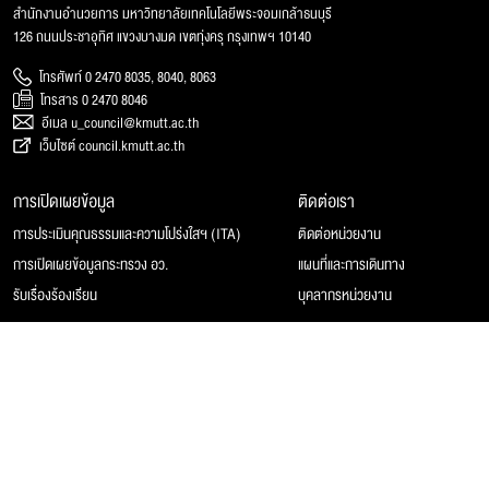
สำนักงานอำนวยการ มหาวิทยาลัยเทคโนโลยีพระจอมเกล้าธนบุรี
126 ถนนประชาอุทิศ แขวงบางมด เขตทุ่งครุ กรุงเทพฯ 10140
โทรศัพท์ 0 2470 8035, 8040, 8063
โทรสาร 0 2470 8046
อีเมล u_council@kmutt.ac.th
เว็บไซต์ council.kmutt.ac.th
การเปิดเผยข้อมูล
ติดต่อเรา
การประเมินคุณธรรมและความโปร่งใสฯ (ITA)
ติดต่อหน่วยงาน
การเปิดเผยข้อมูลกระทรวง อว.
แผนที่และการเดินทาง
รับเรื่องร้องเรียน
บุคลากรหน่วยงาน
© 2025 สภามหาวิทยาลัยเทคโนโลยีพระจอมเกล้าธนบุรี, All rights reserved.
Website Feedback
แผนผังเว็บไซต์
นโยบายของเว็บไซต์
การคุ้มครองข้อมูลส่วนบุคคล