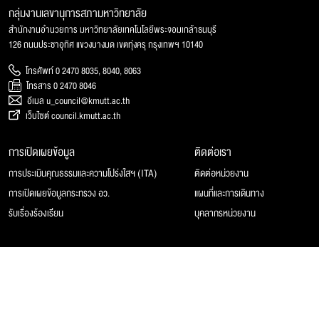
กลุ่มงานเลขานุการสภามหาวิทยาลัย
สำนักงานอำนวยการ มหาวิทยาลัยเทคโนโลยีพระจอมเกล้าธนบุรี
126 ถนนประชาอุทิศ แขวงบางมด เขตทุ่งครุ กรุงเทพฯ 10140
โทรศัพท์ 0 2470 8035, 8040, 8063
โทรสาร 0 2470 8046
อีเมล u_council@kmutt.ac.th
เว็บไซต์ council.kmutt.ac.th
การเปิดเผยข้อมูล
ติดต่อเรา
การประเมินคุณธรรมและความโปร่งใสฯ (ITA)
ติดต่อหน่วยงาน
การเปิดเผยข้อมูลกระทรวง อว.
แผนที่และการเดินทาง
รับเรื่องร้องเรียน
บุคลากรหน่วยงาน
© 2025 สภามหาวิทยาลัยเทคโนโลยีพระจอมเกล้าธนบุรี, All rights reserved.
Website Feedback
แผนผังเว็บไซต์
นโยบายของเว็บไซต์