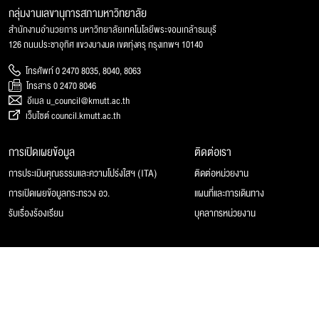
กลุ่มงานเลขานุการสภามหาวิทยาลัย
สำนักงานอำนวยการ มหาวิทยาลัยเทคโนโลยีพระจอมเกล้าธนบุรี
126 ถนนประชาอุทิศ แขวงบางมด เขตทุ่งครุ กรุงเทพฯ 10140
โทรศัพท์ 0 2470 8035, 8040, 8063
โทรสาร 0 2470 8046
อีเมล u_council@kmutt.ac.th
เว็บไซต์ council.kmutt.ac.th
การเปิดเผยข้อมูล
ติดต่อเรา
การประเมินคุณธรรมและความโปร่งใสฯ (ITA)
ติดต่อหน่วยงาน
การเปิดเผยข้อมูลกระทรวง อว.
แผนที่และการเดินทาง
รับเรื่องร้องเรียน
บุคลากรหน่วยงาน
© 2025 สภามหาวิทยาลัยเทคโนโลยีพระจอมเกล้าธนบุรี, All rights reserved.
Website Feedback
แผนผังเว็บไซต์
นโยบายของเว็บไซต์