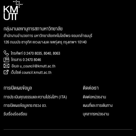
กลุ่มงานเลขานุการสภามหาวิทยาลัย
สำนักงานอำนวยการ มหาวิทยาลัยเทคโนโลยีพระจอมเกล้าธนบุรี
126 ถนนประชาอุทิศ แขวงบางมด เขตทุ่งครุ กรุงเทพฯ 10140
โทรศัพท์ 0 2470 8035, 8040, 8063
โทรสาร 0 2470 8046
อีเมล u_council@kmutt.ac.th
เว็บไซต์ council.kmutt.ac.th
การเปิดเผยข้อมูล
ติดต่อเรา
การประเมินคุณธรรมและความโปร่งใสฯ (ITA)
ติดต่อหน่วยงาน
การเปิดเผยข้อมูลกระทรวง อว.
แผนที่และการเดินทาง
รับเรื่องร้องเรียน
บุคลากรหน่วยงาน