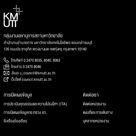
กลุ่มงานเลขานุการสภามหาวิทยาลัย
สำนักงานอำนวยการ มหาวิทยาลัยเทคโนโลยีพระจอมเกล้าธนบุรี
126 ถนนประชาอุทิศ แขวงบางมด เขตทุ่งครุ กรุงเทพฯ 10140
โทรศัพท์ 0 2470 8035, 8040, 8063
โทรสาร 0 2470 8046
อีเมล u_council@kmutt.ac.th
เว็บไซต์ council.kmutt.ac.th
การเปิดเผยข้อมูล
ติดต่อเรา
การประเมินคุณธรรมและความโปร่งใสฯ (ITA)
ติดต่อหน่วยงาน
การเปิดเผยข้อมูลกระทรวง อว.
แผนที่และการเดินทาง
รับเรื่องร้องเรียน
บุคลากรหน่วยงาน