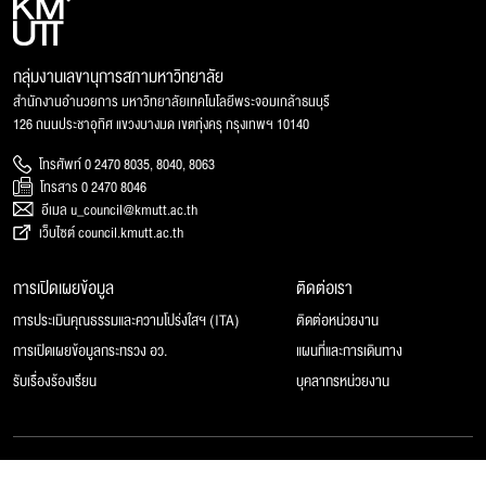
กลุ่มงานเลขานุการสภามหาวิทยาลัย
สำนักงานอำนวยการ มหาวิทยาลัยเทคโนโลยีพระจอมเกล้าธนบุรี
126 ถนนประชาอุทิศ แขวงบางมด เขตทุ่งครุ กรุงเทพฯ 10140
โทรศัพท์ 0 2470 8035, 8040, 8063
โทรสาร 0 2470 8046
อีเมล u_council@kmutt.ac.th
เว็บไซต์ council.kmutt.ac.th
การเปิดเผยข้อมูล
ติดต่อเรา
การประเมินคุณธรรมและความโปร่งใสฯ (ITA)
ติดต่อหน่วยงาน
การเปิดเผยข้อมูลกระทรวง อว.
แผนที่และการเดินทาง
รับเรื่องร้องเรียน
บุคลากรหน่วยงาน
© 2025 สภามหาวิทยาลัยเทคโนโลยีพระจอมเกล้าธนบุรี, All rights reserved.