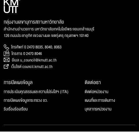
กลุ่มงานเลขานุการสภามหาวิทยาลัย
สำนักงานอำนวยการ มหาวิทยาลัยเทคโนโลยีพระจอมเกล้าธนบุรี
126 ถนนประชาอุทิศ แขวงบางมด เขตทุ่งครุ กรุงเทพฯ 10140
โทรศัพท์ 0 2470 8035, 8040, 8063
โทรสาร 0 2470 8046
อีเมล u_council@kmutt.ac.th
เว็บไซต์ council.kmutt.ac.th
การเปิดเผยข้อมูล
ติดต่อเรา
การประเมินคุณธรรมและความโปร่งใสฯ (ITA)
ติดต่อหน่วยงาน
การเปิดเผยข้อมูลกระทรวง อว.
แผนที่และการเดินทาง
รับเรื่องร้องเรียน
บุคลากรหน่วยงาน
© 2025 สภามหาวิทยาลัยเทคโนโลยีพระจอมเกล้าธนบุรี, All rights reserved.