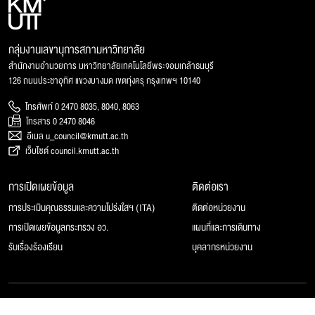
กลุ่มงานเลขานุการสภามหาวิทยาลัย
สำนักงานอำนวยการ มหาวิทยาลัยเทคโนโลยีพระจอมเกล้าธนบุรี
126 ถนนประชาอุทิศ แขวงบางมด เขตทุ่งครุ กรุงเทพฯ 10140
โทรศัพท์ 0 2470 8035, 8040, 8063
โทรสาร 0 2470 8046
อีเมล u_council@kmutt.ac.th
เว็บไซต์ council.kmutt.ac.th
การเปิดเผยข้อมูล
ติดต่อเรา
การประเมินคุณธรรมและความโปร่งใสฯ (ITA)
ติดต่อหน่วยงาน
การเปิดเผยข้อมูลกระทรวง อว.
แผนที่และการเดินทาง
รับเรื่องร้องเรียน
บุคลากรหน่วยงาน
© 2025 สภามหาวิทยาลัยเทคโนโลยีพระจอมเกล้าธนบุรี, All rights reserved.