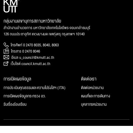
กลุ่มงานเลขานุการสภามหาวิทยาลัย
สำนักงานอำนวยการ มหาวิทยาลัยเทคโนโลยีพระจอมเกล้าธนบุรี
126 ถนนประชาอุทิศ แขวงบางมด เขตทุ่งครุ กรุงเทพฯ 10140
โทรศัพท์ 0 2470 8035, 8040, 8063
โทรสาร 0 2470 8046
อีเมล u_council@kmutt.ac.th
เว็บไซต์ council.kmutt.ac.th
การเปิดเผยข้อมูล
ติดต่อเรา
การประเมินคุณธรรมและความโปร่งใสฯ (ITA)
ติดต่อหน่วยงาน
การเปิดเผยข้อมูลกระทรวง อว.
แผนที่และการเดินทาง
รับเรื่องร้องเรียน
บุคลากรหน่วยงาน
© 2025 สภามหาวิทยาลัยเทคโนโลยีพระจอมเกล้าธนบุรี, All rights reserved.