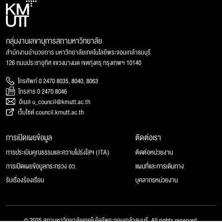
กลุ่มงานเลขานุการสภามหาวิทยาลัย
สำนักงานอำนวยการ มหาวิทยาลัยเทคโนโลยีพระจอมเกล้าธนบุรี
126 ถนนประชาอุทิศ แขวงบางมด เขตทุ่งครุ กรุงเทพฯ 10140
โทรศัพท์ 0 2470 8035, 8040, 8063
โทรสาร 0 2470 8046
อีเมล u_council@kmutt.ac.th
เว็บไซต์ council.kmutt.ac.th
การเปิดเผยข้อมูล
ติดต่อเรา
การประเมินคุณธรรมและความโปร่งใสฯ (ITA)
ติดต่อหน่วยงาน
การเปิดเผยข้อมูลกระทรวง อว.
แผนที่และการเดินทาง
รับเรื่องร้องเรียน
บุคลากรหน่วยงาน
© 2025 สภามหาวิทยาลัยเทคโนโลยีพระจอมเกล้าธนบุรี, All rights reserved.