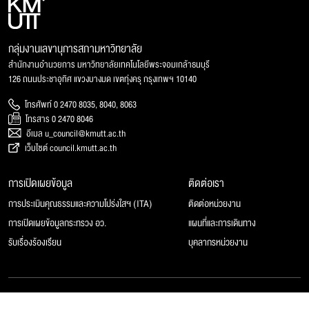
กลุ่มงานเลขานุการสภามหาวิทยาลัย
สำนักงานอำนวยการ มหาวิทยาลัยเทคโนโลยีพระจอมเกล้าธนบุรี
126 ถนนประชาอุทิศ แขวงบางมด เขตทุ่งครุ กรุงเทพฯ 10140
โทรศัพท์ 0 2470 8035, 8040, 8063
โทรสาร 0 2470 8046
อีเมล u_council@kmutt.ac.th
เว็บไซต์ council.kmutt.ac.th
การเปิดเผยข้อมูล
ติดต่อเรา
การประเมินคุณธรรมและความโปร่งใสฯ (ITA)
ติดต่อหน่วยงาน
การเปิดเผยข้อมูลกระทรวง อว.
แผนที่และการเดินทาง
รับเรื่องร้องเรียน
บุคลากรหน่วยงาน
© 2025 สภามหาวิทยาลัยเทคโนโลยีพระจอมเกล้าธนบุรี, All rights reserved.