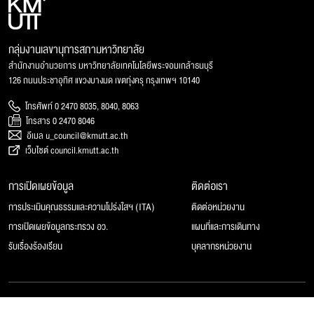
กลุ่มงานเลขานุการสภามหาวิทยาลัย
สำนักงานอำนวยการ มหาวิทยาลัยเทคโนโลยีพระจอมเกล้าธนบุรี
126 ถนนประชาอุทิศ แขวงบางมด เขตทุ่งครุ กรุงเทพฯ 10140
โทรศัพท์ 0 2470 8035, 8040, 8063
โทรสาร 0 2470 8046
อีเมล u_council@kmutt.ac.th
เว็บไซต์ council.kmutt.ac.th
การเปิดเผยข้อมูล
ติดต่อเรา
การประเมินคุณธรรมและความโปร่งใสฯ (ITA)
ติดต่อหน่วยงาน
การเปิดเผยข้อมูลกระทรวง อว.
แผนที่และการเดินทาง
รับเรื่องร้องเรียน
บุคลากรหน่วยงาน
© 2025 สภามหาวิทยาลัยเทคโนโลยีพระจอมเกล้าธนบุรี, All rights reserved.