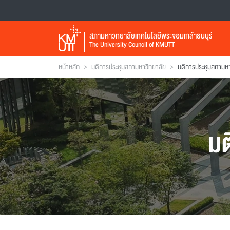
สภามหาวิทยาลัยเทคโนโลยีพระจอมเกล้าธนบุรี
The University Council of KMUTT
>
>
หน้าหลัก
มติการประชุมสภามหาวิทยาลัย
มติการประชุมสภามหาวิ
มต