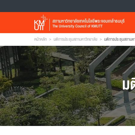
สภามหาวิทยาลัยเทคโนโลยีพระจอมเกล้าธนบุรี
The University Council of KMUTT
>
>
หน้าหลัก
มติการประชุมสภามหาวิทยาลัย
มติการประชุมสภามหาวิ
มต