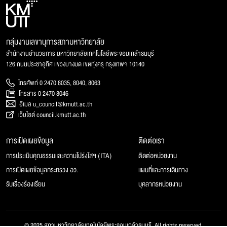
กลุ่มงานเลขานุการสภามหาวิทยาลัย
สำนักงานอำนวยการ มหาวิทยาลัยเทคโนโลยีพระจอมเกล้าธนบุรี
126 ถนนประชาอุทิศ แขวงบางมด เขตทุ่งครุ กรุงเทพฯ 10140
โทรศัพท์ 0 2470 8035, 8040, 8063
โทรสาร 0 2470 8046
อีเมล u_council@kmutt.ac.th
เว็บไซต์ council.kmutt.ac.th
การเปิดเผยข้อมูล
ติดต่อเรา
การประเมินคุณธรรมและความโปร่งใสฯ (ITA)
ติดต่อหน่วยงาน
การเปิดเผยข้อมูลกระทรวง อว.
แผนที่และการเดินทาง
รับเรื่องร้องเรียน
บุคลากรหน่วยงาน
© 2025 สภามหาวิทยาลัยเทคโนโลยีพระจอมเกล้าธนบุรี, All rights reserved.