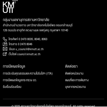
กลุ่มงานเลขานุการสภามหาวิทยาลัย
สำนักงานอำนวยการ มหาวิทยาลัยเทคโนโลยีพระจอมเกล้าธนบุรี
126 ถนนประชาอุทิศ แขวงบางมด เขตทุ่งครุ กรุงเทพฯ 10140
โทรศัพท์ 0 2470 8035, 8040, 8063
โทรสาร 0 2470 8046
อีเมล u_council@kmutt.ac.th
เว็บไซต์ council.kmutt.ac.th
การเปิดเผยข้อมูล
ติดต่อเรา
การประเมินคุณธรรมและความโปร่งใสฯ (ITA)
ติดต่อหน่วยงาน
การเปิดเผยข้อมูลกระทรวง อว.
แผนที่และการเดินทาง
รับเรื่องร้องเรียน
บุคลากรหน่วยงาน
© 2025 สภามหาวิทยาลัยเทคโนโลยีพระจอมเกล้าธนบุรี, All rights reserved.