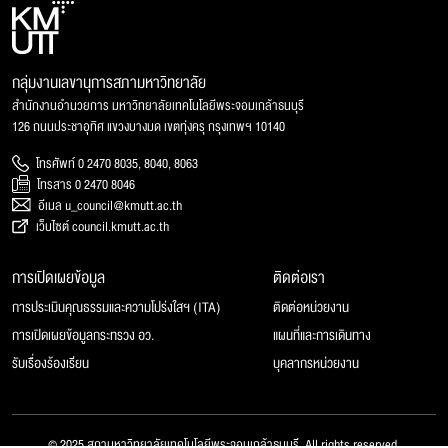
กลุ่มงานเลขานุการสภามหาวิทยาลัย
สำนักงานอำนวยการ มหาวิทยาลัยเทคโนโลยีพระจอมเกล้าธนบุรี
126 ถนนประชาอุทิศ แขวงบางมด เขตทุ่งครุ กรุงเทพฯ 10140
โทรศัพท์ 0 2470 8035, 8040, 8063
โทรสาร 0 2470 8046
อีเมล u_council@kmutt.ac.th
เว็บไซต์ council.kmutt.ac.th
การเปิดเผยข้อมูล
ติดต่อเรา
การประเมินคุณธรรมและความโปร่งใสฯ (ITA)
ติดต่อหน่วยงาน
การเปิดเผยข้อมูลกระทรวง อว.
แผนที่และการเดินทาง
รับเรื่องร้องเรียน
บุคลากรหน่วยงาน
© 2025 สภามหาวิทยาลัยเทคโนโลยีพระจอมเกล้าธนบุรี, All rights reserved.