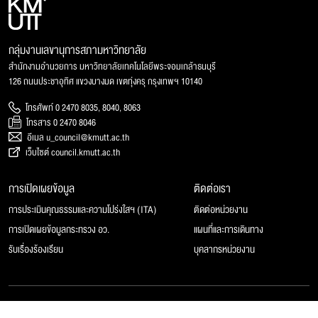
กลุ่มงานเลขานุการสภามหาวิทยาลัย
สำนักงานอำนวยการ มหาวิทยาลัยเทคโนโลยีพระจอมเกล้าธนบุรี
126 ถนนประชาอุทิศ แขวงบางมด เขตทุ่งครุ กรุงเทพฯ 10140
โทรศัพท์ 0 2470 8035, 8040, 8063
โทรสาร 0 2470 8046
อีเมล u_council@kmutt.ac.th
เว็บไซต์ council.kmutt.ac.th
การเปิดเผยข้อมูล
ติดต่อเรา
การประเมินคุณธรรมและความโปร่งใสฯ (ITA)
ติดต่อหน่วยงาน
การเปิดเผยข้อมูลกระทรวง อว.
แผนที่และการเดินทาง
รับเรื่องร้องเรียน
บุคลากรหน่วยงาน
© 2025 สภามหาวิทยาลัยเทคโนโลยีพระจอมเกล้าธนบุรี, All rights reserved.