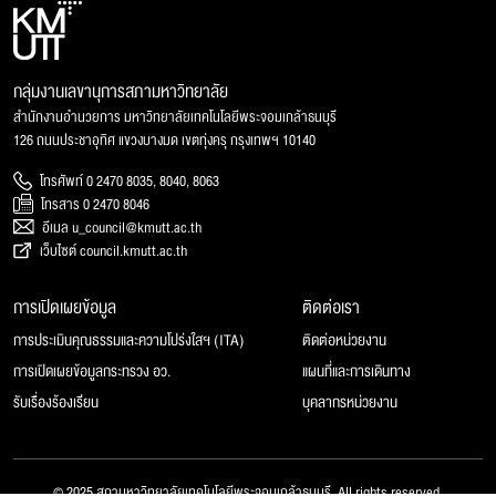
กลุ่มงานเลขานุการสภามหาวิทยาลัย
สำนักงานอำนวยการ มหาวิทยาลัยเทคโนโลยีพระจอมเกล้าธนบุรี
126 ถนนประชาอุทิศ แขวงบางมด เขตทุ่งครุ กรุงเทพฯ 10140
โทรศัพท์ 0 2470 8035, 8040, 8063
โทรสาร 0 2470 8046
อีเมล u_council@kmutt.ac.th
เว็บไซต์ council.kmutt.ac.th
การเปิดเผยข้อมูล
ติดต่อเรา
การประเมินคุณธรรมและความโปร่งใสฯ (ITA)
ติดต่อหน่วยงาน
การเปิดเผยข้อมูลกระทรวง อว.
แผนที่และการเดินทาง
รับเรื่องร้องเรียน
บุคลากรหน่วยงาน
© 2025 สภามหาวิทยาลัยเทคโนโลยีพระจอมเกล้าธนบุรี, All rights reserved.