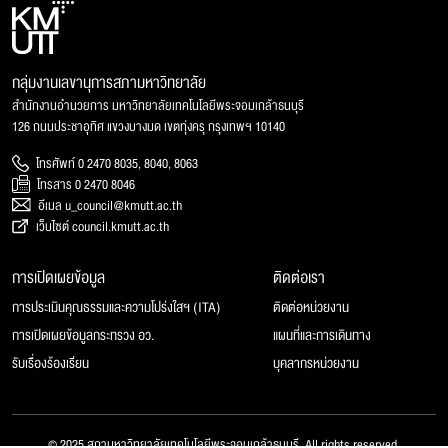
กลุ่มงานเลขานุการสภามหาวิทยาลัย
สำนักงานอำนวยการ มหาวิทยาลัยเทคโนโลยีพระจอมเกล้าธนบุรี
126 ถนนประชาอุทิศ แขวงบางมด เขตทุ่งครุ กรุงเทพฯ 10140
โทรศัพท์ 0 2470 8035, 8040, 8063
โทรสาร 0 2470 8046
อีเมล u_council@kmutt.ac.th
เว็บไซต์ council.kmutt.ac.th
การเปิดเผยข้อมูล
ติดต่อเรา
การประเมินคุณธรรมและความโปร่งใสฯ (ITA)
ติดต่อหน่วยงาน
การเปิดเผยข้อมูลกระทรวง อว.
แผนที่และการเดินทาง
รับเรื่องร้องเรียน
บุคลากรหน่วยงาน
© 2025 สภามหาวิทยาลัยเทคโนโลยีพระจอมเกล้าธนบุรี, All rights reserved.