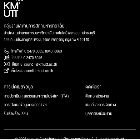
กลุ่มงานเลขานุการสภามหาวิทยาลัย
สำนักงานอำนวยการ มหาวิทยาลัยเทคโนโลยีพระจอมเกล้าธนบุรี
126 ถนนประชาอุทิศ แขวงบางมด เขตทุ่งครุ กรุงเทพฯ 10140
โทรศัพท์ 0 2470 8035, 8040, 8063
โทรสาร 0 2470 8046
อีเมล u_council@kmutt.ac.th
เว็บไซต์ council.kmutt.ac.th
การเปิดเผยข้อมูล
ติดต่อเรา
การประเมินคุณธรรมและความโปร่งใสฯ (ITA)
ติดต่อหน่วยงาน
การเปิดเผยข้อมูลกระทรวง อว.
แผนที่และการเดินทาง
รับเรื่องร้องเรียน
บุคลากรหน่วยงาน
© 2025 สภามหาวิทยาลัยเทคโนโลยีพระจอมเกล้าธนบุรี, All rights reserved.