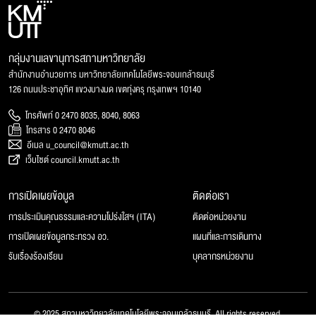
กลุ่มงานเลขานุการสภามหาวิทยาลัย
สำนักงานอำนวยการ มหาวิทยาลัยเทคโนโลยีพระจอมเกล้าธนบุรี
126 ถนนประชาอุทิศ แขวงบางมด เขตทุ่งครุ กรุงเทพฯ 10140
โทรศัพท์ 0 2470 8035, 8040, 8063
โทรสาร 0 2470 8046
อีเมล u_council@kmutt.ac.th
เว็บไซต์ council.kmutt.ac.th
การเปิดเผยข้อมูล
ติดต่อเรา
การประเมินคุณธรรมและความโปร่งใสฯ (ITA)
ติดต่อหน่วยงาน
การเปิดเผยข้อมูลกระทรวง อว.
แผนที่และการเดินทาง
รับเรื่องร้องเรียน
บุคลากรหน่วยงาน
© 2025 สภามหาวิทยาลัยเทคโนโลยีพระจอมเกล้าธนบุรี, All rights reserved.