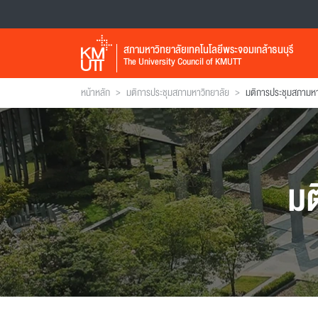
สภามหาวิทยาลัยเทคโนโลยีพระจอมเกล้าธนบุรี
The University Council of KMUTT
>
>
หน้าหลัก
มติการประชุมสภามหาวิทยาลัย
มติการประชุมสภามหาวิ
มต