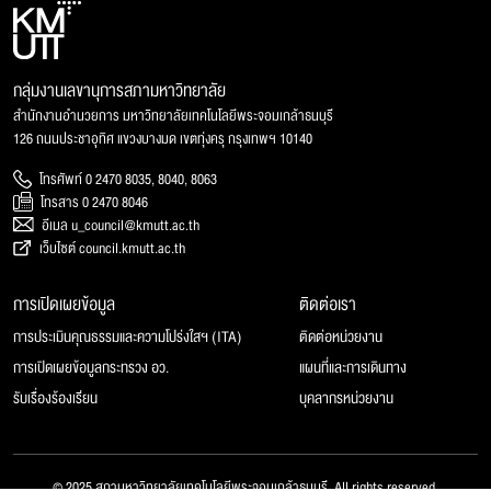
กลุ่มงานเลขานุการสภามหาวิทยาลัย
สำนักงานอำนวยการ มหาวิทยาลัยเทคโนโลยีพระจอมเกล้าธนบุรี
126 ถนนประชาอุทิศ แขวงบางมด เขตทุ่งครุ กรุงเทพฯ 10140
โทรศัพท์ 0 2470 8035, 8040, 8063
โทรสาร 0 2470 8046
อีเมล u_council@kmutt.ac.th
เว็บไซต์ council.kmutt.ac.th
การเปิดเผยข้อมูล
ติดต่อเรา
การประเมินคุณธรรมและความโปร่งใสฯ (ITA)
ติดต่อหน่วยงาน
การเปิดเผยข้อมูลกระทรวง อว.
แผนที่และการเดินทาง
รับเรื่องร้องเรียน
บุคลากรหน่วยงาน
© 2025 สภามหาวิทยาลัยเทคโนโลยีพระจอมเกล้าธนบุรี, All rights reserved.