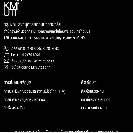
กลุ่มงานเลขานุการสภามหาวิทยาลัย
สำนักงานอำนวยการ มหาวิทยาลัยเทคโนโลยีพระจอมเกล้าธนบุรี
126 ถนนประชาอุทิศ แขวงบางมด เขตทุ่งครุ กรุงเทพฯ 10140
โทรศัพท์ 0 2470 8035, 8040, 8063
โทรสาร 0 2470 8046
อีเมล u_council@kmutt.ac.th
เว็บไซต์ council.kmutt.ac.th
การเปิดเผยข้อมูล
ติดต่อเรา
การประเมินคุณธรรมและความโปร่งใสฯ (ITA)
ติดต่อหน่วยงาน
การเปิดเผยข้อมูลกระทรวง อว.
แผนที่และการเดินทาง
รับเรื่องร้องเรียน
บุคลากรหน่วยงาน
© 2025 สภามหาวิทยาลัยเทคโนโลยีพระจอมเกล้าธนบุรี, All rights reserved.