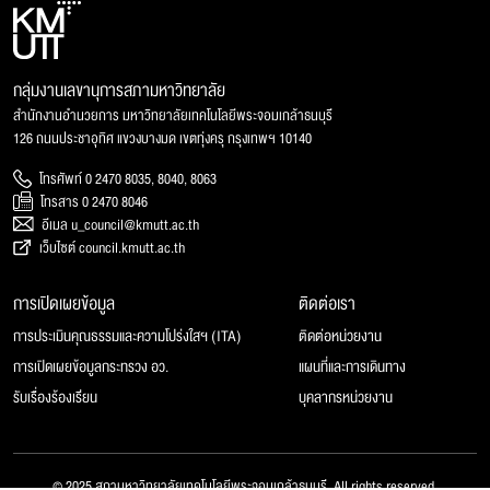
กลุ่มงานเลขานุการสภามหาวิทยาลัย
สำนักงานอำนวยการ มหาวิทยาลัยเทคโนโลยีพระจอมเกล้าธนบุรี
126 ถนนประชาอุทิศ แขวงบางมด เขตทุ่งครุ กรุงเทพฯ 10140
โทรศัพท์ 0 2470 8035, 8040, 8063
โทรสาร 0 2470 8046
อีเมล u_council@kmutt.ac.th
เว็บไซต์ council.kmutt.ac.th
การเปิดเผยข้อมูล
ติดต่อเรา
การประเมินคุณธรรมและความโปร่งใสฯ (ITA)
ติดต่อหน่วยงาน
การเปิดเผยข้อมูลกระทรวง อว.
แผนที่และการเดินทาง
รับเรื่องร้องเรียน
บุคลากรหน่วยงาน
© 2025 สภามหาวิทยาลัยเทคโนโลยีพระจอมเกล้าธนบุรี, All rights reserved.