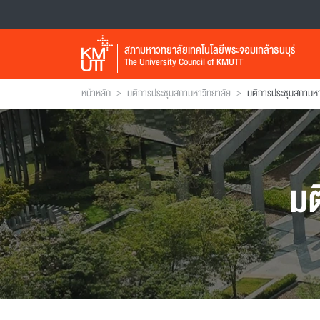
สภามหาวิทยาลัยเทคโนโลยีพระจอมเกล้าธนบุรี
The University Council of KMUTT
>
>
หน้าหลัก
มติการประชุมสภามหาวิทยาลัย
มติการประชุมสภามหาวิ
มต