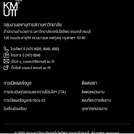
กลุ่มงานเลขานุการสภามหาวิทยาลัย
สำนักงานอำนวยการ มหาวิทยาลัยเทคโนโลยีพระจอมเกล้าธนบุรี
126 ถนนประชาอุทิศ แขวงบางมด เขตทุ่งครุ กรุงเทพฯ 10140
โทรศัพท์ 0 2470 8035, 8040, 8063
โทรสาร 0 2470 8046
อีเมล u_council@kmutt.ac.th
เว็บไซต์ council.kmutt.ac.th
การเปิดเผยข้อมูล
ติดต่อเรา
การประเมินคุณธรรมและความโปร่งใสฯ (ITA)
ติดต่อหน่วยงาน
การเปิดเผยข้อมูลกระทรวง อว.
แผนที่และการเดินทาง
รับเรื่องร้องเรียน
บุคลากรหน่วยงาน
© 2025 สภามหาวิทยาลัยเทคโนโลยีพระจอมเกล้าธนบุรี, All rights reserved.