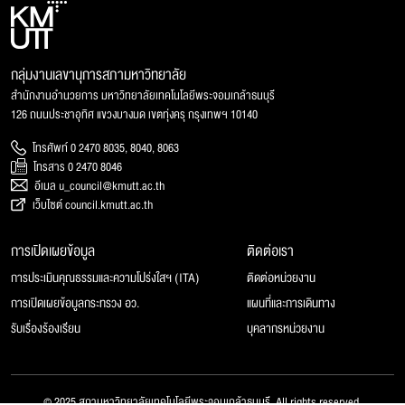
กลุ่มงานเลขานุการสภามหาวิทยาลัย
สำนักงานอำนวยการ มหาวิทยาลัยเทคโนโลยีพระจอมเกล้าธนบุรี
126 ถนนประชาอุทิศ แขวงบางมด เขตทุ่งครุ กรุงเทพฯ 10140
โทรศัพท์ 0 2470 8035, 8040, 8063
โทรสาร 0 2470 8046
อีเมล u_council@kmutt.ac.th
เว็บไซต์ council.kmutt.ac.th
การเปิดเผยข้อมูล
ติดต่อเรา
การประเมินคุณธรรมและความโปร่งใสฯ (ITA)
ติดต่อหน่วยงาน
การเปิดเผยข้อมูลกระทรวง อว.
แผนที่และการเดินทาง
รับเรื่องร้องเรียน
บุคลากรหน่วยงาน
© 2025 สภามหาวิทยาลัยเทคโนโลยีพระจอมเกล้าธนบุรี, All rights reserved.