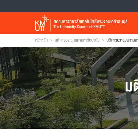
สภามหาวิทยาลัยเทคโนโลยีพระจอมเกล้าธนบุรี
The University Council of KMUTT
>
>
หน้าหลัก
มติการประชุมสภามหาวิทยาลัย
มติการประชุมสภามหาวิ
มต