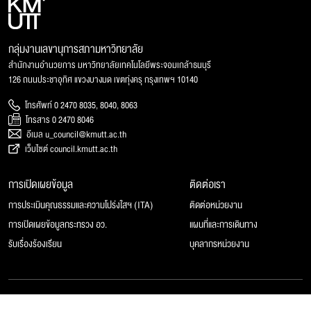
กลุ่มงานเลขานุการสภามหาวิทยาลัย
สำนักงานอำนวยการ มหาวิทยาลัยเทคโนโลยีพระจอมเกล้าธนบุรี
126 ถนนประชาอุทิศ แขวงบางมด เขตทุ่งครุ กรุงเทพฯ 10140
โทรศัพท์ 0 2470 8035, 8040, 8063
โทรสาร 0 2470 8046
อีเมล u_council@kmutt.ac.th
เว็บไซต์ council.kmutt.ac.th
การเปิดเผยข้อมูล
ติดต่อเรา
การประเมินคุณธรรมและความโปร่งใสฯ (ITA)
ติดต่อหน่วยงาน
การเปิดเผยข้อมูลกระทรวง อว.
แผนที่และการเดินทาง
รับเรื่องร้องเรียน
บุคลากรหน่วยงาน
© 2025 สภามหาวิทยาลัยเทคโนโลยีพระจอมเกล้าธนบุรี, All rights reserved.