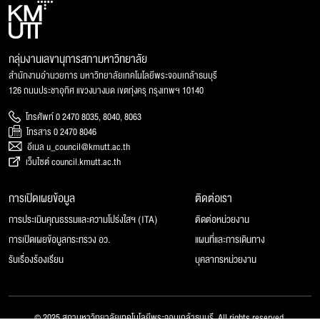
กลุ่มงานเลขานุการสภามหาวิทยาลัย
สำนักงานอำนวยการ มหาวิทยาลัยเทคโนโลยีพระจอมเกล้าธนบุรี
126 ถนนประชาอุทิศ แขวงบางมด เขตทุ่งครุ กรุงเทพฯ 10140
โทรศัพท์ 0 2470 8035, 8040, 8063
โทรสาร 0 2470 8046
อีเมล u_council@kmutt.ac.th
เว็บไซต์ council.kmutt.ac.th
การเปิดเผยข้อมูล
ติดต่อเรา
การประเมินคุณธรรมและความโปร่งใสฯ (ITA)
ติดต่อหน่วยงาน
การเปิดเผยข้อมูลกระทรวง อว.
แผนที่และการเดินทาง
รับเรื่องร้องเรียน
บุคลากรหน่วยงาน
© 2025 สภามหาวิทยาลัยเทคโนโลยีพระจอมเกล้าธนบุรี, All rights reserved.