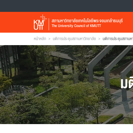
สภามหาวิทยาลัยเทคโนโลยีพระจอมเกล้าธนบุรี
The University Council of KMUTT
>
>
หน้าหลัก
มติการประชุมสภามหาวิทยาลัย
มติการประชุมสภามหาวิ
มต