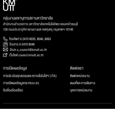
กลุ่มงานเลขานุการสภามหาวิทยาลัย
สำนักงานอำนวยการ มหาวิทยาลัยเทคโนโลยีพระจอมเกล้าธนบุรี
126 ถนนประชาอุทิศ แขวงบางมด เขตทุ่งครุ กรุงเทพฯ 10140
โทรศัพท์ 0 2470 8035, 8040, 8063
โทรสาร 0 2470 8046
อีเมล u_council@kmutt.ac.th
เว็บไซต์ council.kmutt.ac.th
การเปิดเผยข้อมูล
ติดต่อเรา
การประเมินคุณธรรมและความโปร่งใสฯ (ITA)
ติดต่อหน่วยงาน
การเปิดเผยข้อมูลกระทรวง อว.
แผนที่และการเดินทาง
รับเรื่องร้องเรียน
บุคลากรหน่วยงาน
© 2025 สภามหาวิทยาลัยเทคโนโลยีพระจอมเกล้าธนบุรี, All rights reserved.