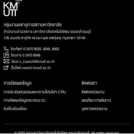
กลุ่มงานเลขานุการสภามหาวิทยาลัย
สำนักงานอำนวยการ มหาวิทยาลัยเทคโนโลยีพระจอมเกล้าธนบุรี
126 ถนนประชาอุทิศ แขวงบางมด เขตทุ่งครุ กรุงเทพฯ 10140
โทรศัพท์ 0 2470 8035, 8040, 8063
โทรสาร 0 2470 8046
อีเมล u_council@kmutt.ac.th
เว็บไซต์ council.kmutt.ac.th
การเปิดเผยข้อมูล
ติดต่อเรา
การประเมินคุณธรรมและความโปร่งใสฯ (ITA)
ติดต่อหน่วยงาน
การเปิดเผยข้อมูลกระทรวง อว.
แผนที่และการเดินทาง
รับเรื่องร้องเรียน
บุคลากรหน่วยงาน
© 2025 สภามหาวิทยาลัยเทคโนโลยีพระจอมเกล้าธนบุรี, All rights reserved.