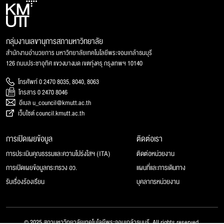
กลุ่มงานเลขานุการสภามหาวิทยาลัย
สำนักงานอำนวยการ มหาวิทยาลัยเทคโนโลยีพระจอมเกล้าธนบุรี
126 ถนนประชาอุทิศ แขวงบางมด เขตทุ่งครุ กรุงเทพฯ 10140
โทรศัพท์ 0 2470 8035, 8040, 8063
โทรสาร 0 2470 8046
อีเมล u_council@kmutt.ac.th
เว็บไซต์ council.kmutt.ac.th
การเปิดเผยข้อมูล
ติดต่อเรา
การประเมินคุณธรรมและความโปร่งใสฯ (ITA)
ติดต่อหน่วยงาน
การเปิดเผยข้อมูลกระทรวง อว.
แผนที่และการเดินทาง
รับเรื่องร้องเรียน
บุคลากรหน่วยงาน
© 2025 สภามหาวิทยาลัยเทคโนโลยีพระจอมเกล้าธนบุรี, All rights reserved.